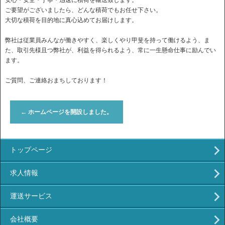
安心・安全・丁寧・迅速に積荷を輸送致します。
ご要望がございましたら、どんな積荷でもお任せ下さい。
大切な積荷を目的地に真心込めてお届けします。
弊社は従業員みんなが働きやすく、楽しくやり甲斐を持って働けるよう、ま
た、取引先様且つ弊社が、利益を得られるよう、常に一生懸命仕事に励んでい
ます。
ご質問、ご連絡おまちしております！
←
ホームページを開設しました。
トップページ
求人情報
運送サービス
会社概要