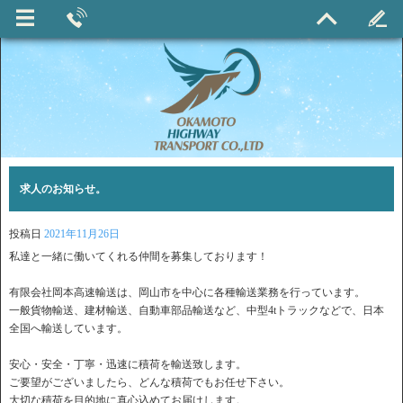
求人のお知らせ。
投稿日
2021年11月26日
私達と一緒に働いてくれる仲間を募集しております！
有限会社岡本高速輸送は、岡山市を中心に各種輸送業務を行っています。
一般貨物輸送、建材輸送、自動車部品輸送など、中型4tトラックなどで、日本
全国へ輸送しています。
安心・安全・丁寧・迅速に積荷を輸送致します。
ご要望がございましたら、どんな積荷でもお任せ下さい。
大切な積荷を目的地に真心込めてお届けします。